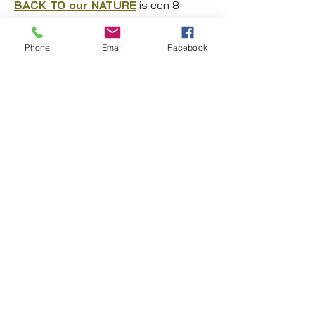
BACK TO our NATURE
is een 8
daags outdoor groeitraject.
Phone
Email
Facebook
De investering in jezef voor de hele
reeks bedraagt
1250 euro voor 8 dagen
(incl btw en excl alle maaltijden - 200
euro ter plekke)