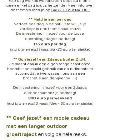
Elke dag werken we rond een bepaald thema,
geen enkel dag is dus hetzelfde. Meer info over
de thema's lees je op
BACK TO our NATURE
** Meld je aan per dag
Vertoef een dag in de natuur terwijl je je
verdiept in een thema naar keuze
De investering in jezelf voor de
losse
opstellingsdagen
bedraagt
175 euro per dag.
(incl btw en excl 1 maaltijd -20 euro ter plekke)
** Gun jezelf een 2daags buitenZIJN.
Je slaapt dan in een eigen tentje naast onze
boomhut en maakt gebruik van de rudimentaire
accomodatie (we wassen ons aan een
bronnetje aan de vijver bv... :-)
De investering in jezelf voor een 2daags
outdoor samenzijn
bedraagt
330 euro per weekend
(incl btw en excl 3 maaltijden - 50 euro ter plekke)
** Geef jezelf een mooie cadeau
met een langer outdoor
groeitraject
en volg de hele reeks.