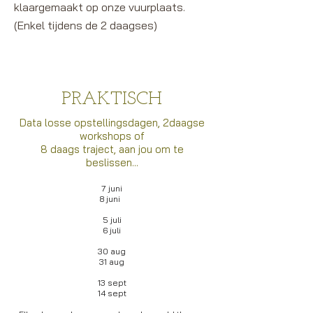
klaargemaakt op onze vuurplaats.
(Enkel tijdens de 2 daagses)
PRAKTISCH
Data losse opstellingsdagen, 2daagse
workshops of
8 daags traject, aan jou om te
beslissen...
7 juni
8 juni
5 juli
6 juli
30 aug
31 aug
13 sept
14 sept