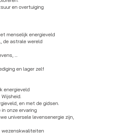
loreren.
tsuur en overtuiging
et menselijk energieveld
l, de astrale wereld
ens, ...
diging en lager zelf
k energieveld
 Wijsheid.
rgieveld, en met de gidsen.
 in onze ervaring
we universele levensenergie zijn,
 wezenskwaliteiten