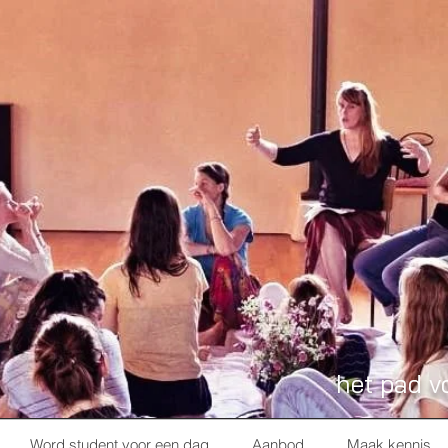
het pad v
Word student voor een dag
Aanbod
Maak kennis