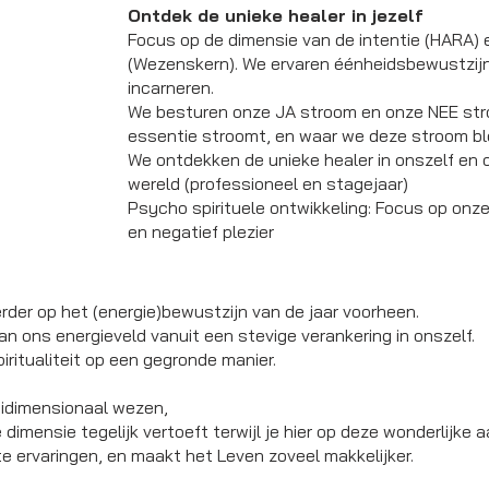
Ontdek de unieke healer in jezelf
Focus op de dimensie van de intentie (HARA) 
(Wezenskern). We ervaren éénheidsbewustzijn 
incarneren.
We besturen onze JA stroom en onze NEE stro
essentie stroomt, en waar we deze stroom b
We ontdekken de unieke healer in onszelf en 
wereld
(professioneel en stagejaar)
Psycho spirituele ontwikkeling:
Focus op onze 
en negatief plezier
rder op het (energie)bewustzijn van de jaar voorheen.
n ons energieveld vanuit een stevige verankering in onszelf.
iritualiteit op een gegronde manier.
ltidimensionaal wezen,
e dimensie tegelijk vertoeft terwijl je hier op deze wonderlijke
te ervaringen, en maakt het Leven zoveel makkelijker.