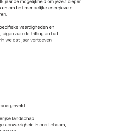
lk jaar de mogelijkheid om jezelf dieper
n
en om het menselijke energieveld
ren.
 specifieke vaardigheden en
 eigen aan de trilling en het
in we dat jaar vertoeven.
 energieveld
erijke landschap
ge aanwezigheid in ons lichaam,