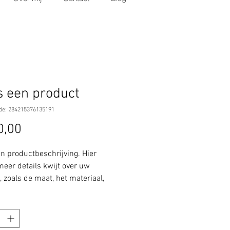
is een product
de: 284215376135191
Prijs
0,00
en productbeschrijving. Hier 
meer details kwijt over uw 
 zoals de maat, het materiaal, 
sinstructies enzovoort.