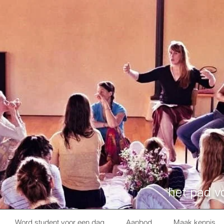
het pad v
Word student voor een dag
Aanbod
Maak kennis