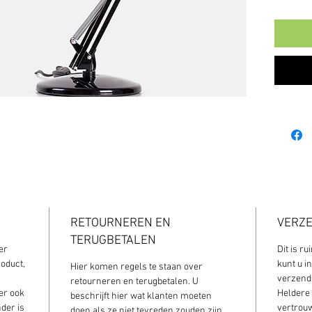
RETOURNEREN EN
VERZ
TERUGBETALEN
er 
Dit is r
oduct, 
kunt u i
Hier komen regels te staan over 
verzend
retourneren en terugbetalen. U 
er ook 
Heldere 
beschrijft hier wat klanten moeten 
der is 
vertrouw
doen als ze niet tevreden zouden zijn 