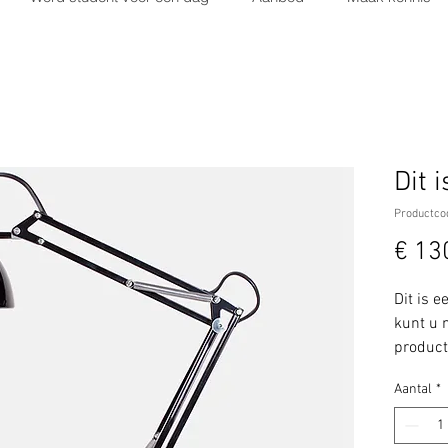
Dit 
Productco
€ 13
Dit is e
kunt u 
product,
gebruik
Aantal
*