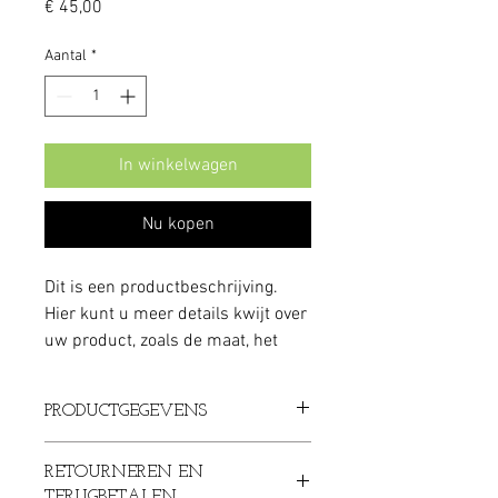
Prijs
€ 45,00
Aantal
*
In winkelwagen
Nu kopen
Dit is een productbeschrijving. 
Hier kunt u meer details kwijt over 
uw product, zoals de maat, het 
materiaal, gebruiksinstructies 
enzovoort.
PRODUCTGEGEVENS
Dit is ruimte voor productgegevens. Hier 
RETOURNEREN EN
kunt u meer gegevens kwijt over uw 
TERUGBETALEN