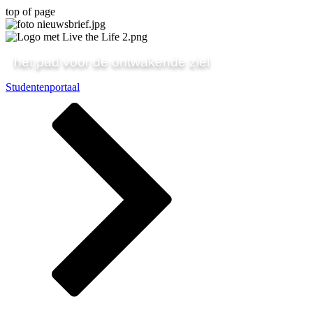
top of page
het pad voor de ontwakende ziel
Studentenportaal