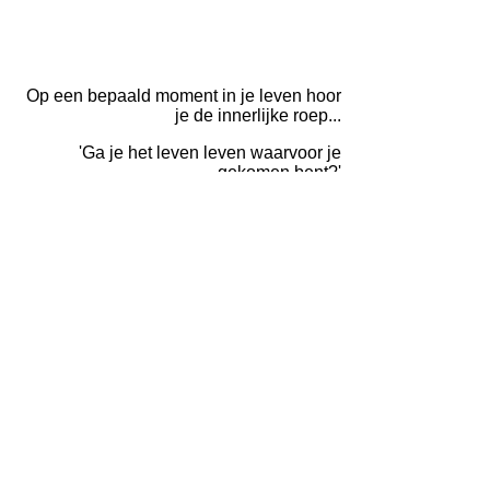
Op een bepaald moment in je leven hoor
je de innerlijke roep...
'Ga je het leven leven waarvoor je
gekomen bent?'
Je staat oog in oog met je Ziel
En als je JA zegt, met klamme handen en
knikkende knieën,
dan opent zich een wonderlijk pad.
Niet wetend hoe - waar - wanneer
zal jouw pad voor je ogen worden
geopend,
gevierd en gesteund door het Leven zelf.