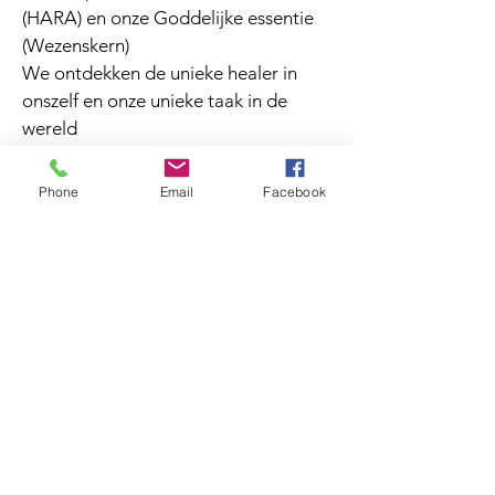
(HARA) en onze Goddelijke essentie
(Wezenskern)
We ontdekken de unieke healer in
onszelf en onze unieke taak in de
wereld
(professioneel en stagejaar)
Phone
Email
Facebook
Elke opeenvolgend jaar bouwt verder
op het (energie)bewustzijn van de jaar
voorheen.
We exploreren de hogere lagen van
ons energieveld vanuit een stevige
verankering in onszelf.
Op die manier ervaren we onze
spiritualiteit op een gegronde manier.
Je kan kennismaken met de inhoud
van Wake Up Academy op een