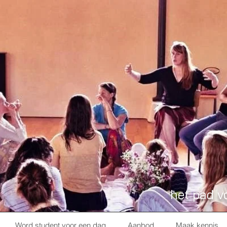
het pad v
Word student voor een dag
Aanbod
Maak kennis