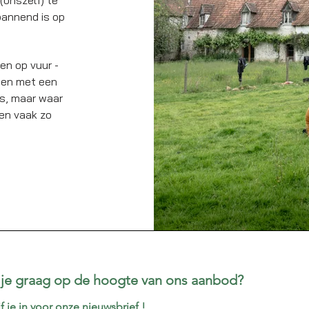
(onszelf) te
pannend is op
en op vuur -
den met een
is, maar waar
ven vaak zo
f je graag op de hoogte van ons aanbod?
Schrijf je in voor onze nieuwsbrief ! 