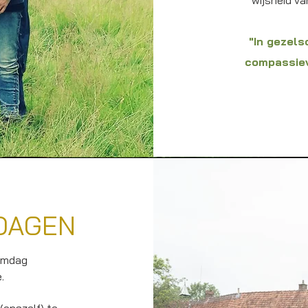
wijsheid va
"In gezels
compassiev
DAGEN
eamdag
.