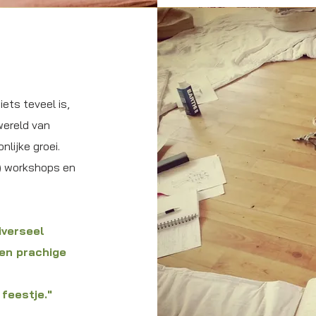
iets teveel is,
wereld van
lijke groei.
) workshops en
.
iverseel
een prachige
feestje."