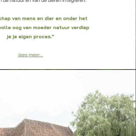
n de natuur en van de dieren integreren.
chap van mens en dier en onder het
olle oog van moeder natuur verdiep
je je eigen proces."
lees meer...