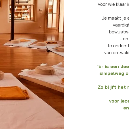
Voor wie klaar 
Je maakt je e
vaardig
bewustwo
- en
te onderst
van ontwaki
"Er is een dee
simpelweg om
Zo blijft het
voor jez
en