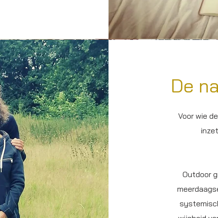
De na
Voor wie de
inze
Outdoor g
meerdaagse 
systemisch