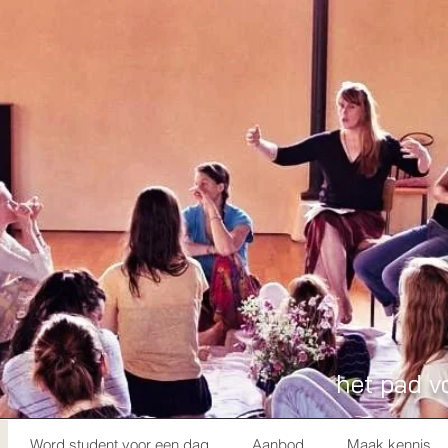
het pad v
Word student voor een dag
Aanbod
Maak kennis