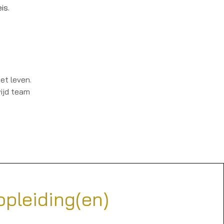
is.
et leven.
ijd team
opleiding(en)