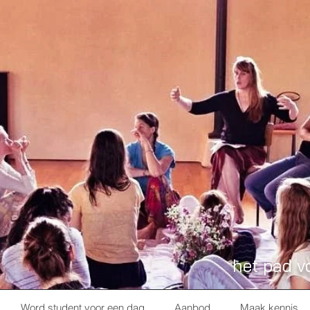
het pad v
Word student voor een dag
Aanbod
Maak kennis