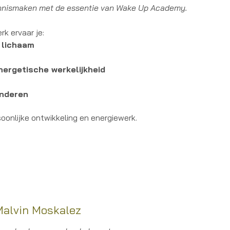
ennismaken
met de essentie van Wake Up Academy.
k ervaar je:
 lichaam
nergetische werkelijkheid
anderen
soonlijke ontwikkeling en energiewerk.
 Malvin Moskalez