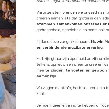
Samen zingen is verbindend, helend en v
Via onze stem brengen we onszelf naar b
creëren samen iets dat groter is dan ieder
stemmen samenkomen ontstaat er ie
gedragenheid, speelsheid en soms ook pu
Tijdens deze zangcirkel neemt
Malvin M
en verbindende muzikale ervaring.
Met zijn gitaar, zijn openheid en zijn uni
telkens opnieuw een sfeer te creëren waa
mee
te zingen, te voelen en gewoon 
samenzijn
.
We zingen mantra’s, hartsliederen en hit
kent.
Je hoeft geen ervaring te hebben of “goe