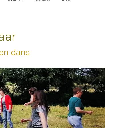
aar
 en dans