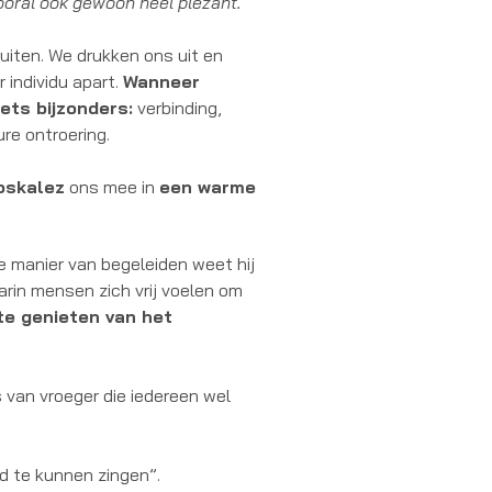
ooral ook gewoon heel plezant.
uiten. We drukken ons uit en
 individu apart.
Wanneer
ts bijzonders:
verbinding,
re ontroering.
oskalez
ons mee in
een warme
eke manier van begeleiden weet hij
rin mensen zich vrij voelen om
te genieten van het
s van vroeger die iedereen wel
d te kunnen zingen”.