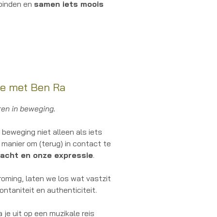
rbinden en
samen iets moois
ce met Ben Ra
–
ren in beweging.
eweging niet alleen als iets
manier om (terug) in contact te
racht en onze expressie
.
oming, laten we los wat vastzit
ontaniteit en authenticiteit.
je uit op een muzikale reis