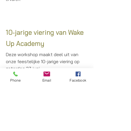
10-jarige viering van Wake
Up Academy
Deze workshop maakt deel uit van
onze feestelijke 10-jarige viering op
zaterdag 27 juni.
Phone
Email
Facebook
Na de workshop ben je welkom om
verder mee te genieten van de sfeer:
🌿 ontspannen in de tuin en op het
terras
🍵 iets eten of drinken
🤝 mensen ontmoeten en verbinden
🎶 deelnemen aan de zangcirkel met